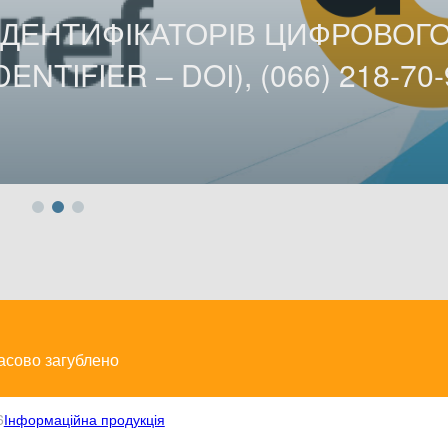
ІДЕНТИФІКАТОРІВ ЦИФРОВОГ
ENTIFIER – DOI), (066) 218-70-
часово загублено
6
Інформаційна продукція