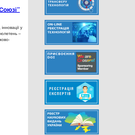
 Союзі”
інновації у
бюлетень –
ково-