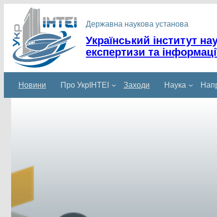
Перейти
до
Державна наукова установа
вмісту
Український інститут на
експертизи та інформаці
Новини
Про УкрІНТЕІ
Заходи
Наука
Напр