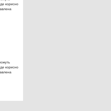
уде корисно
тавлена
можуть
уде корисно
тавлена