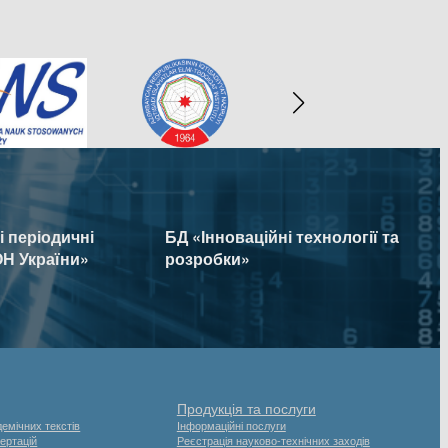
 періодичні
БД «Інноваційні технології та
Н України»
розробки»
Продукція та послуги
емічних текстів
Інформаційні послуги
ертацій
Реєстрація науково-технічних заходів