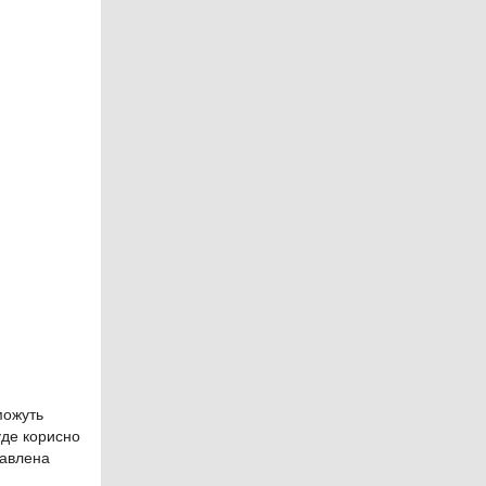
можуть
уде корисно
тавлена