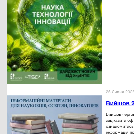
26 Липня 202
Вийшов 2
Вийшов чергов
зацікавити оф
ознайомитись 
інформація п