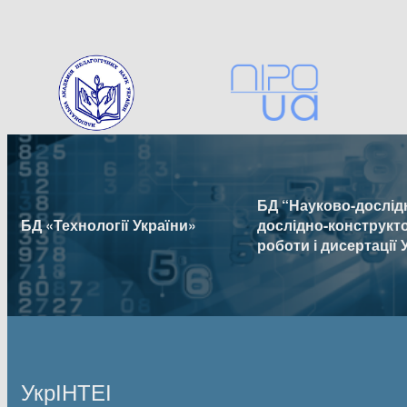
БД “Науково-дослідн
БД «Технології України»
дослідно-конструкт
роботи і дисертації 
УкрІНТЕІ