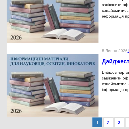
зацікавити оф
ознайомитись 
інформація п
5 Липня 2026
Дайджест
Вийшов чергов
зацікавити оф
ознайомитись 
інформація п
1
2
3