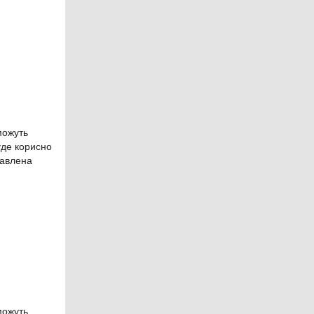
можуть
уде корисно
тавлена
можуть