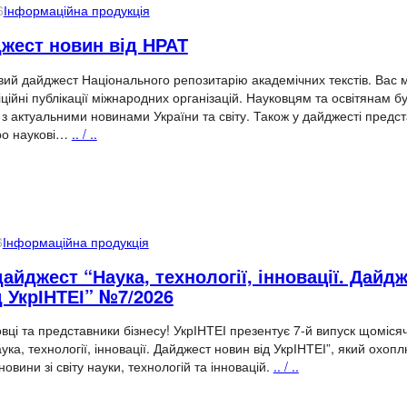
6
Інформаційна продукція
джест новин від НРАТ
ий дайджест Національного репозитарію академічних текстів. Вас 
іційні публікації міжнародних організацій. Науковцям та освітянам б
з актуальними новинами України та світу. Також у дайджесті предс
ро наукові…
.. / ..
6
Інформаційна продукція
йджест “Наука, технології, інновації. Дайд
д УкрІНТЕІ” №7/2026
вці та представники бізнесу! УкрІНТЕІ презентує 7-й випуск щоміся
ка, технології, інновації. Дайджест новин від УкрІНТЕІ”, який охоп
овини зі світу науки, технологій та інновацій.
.. / ..