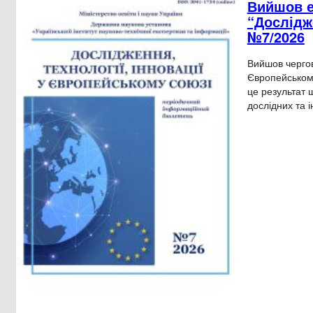
Вийшов е
“Дослідж
№7/2026
Вийшов чергов
Європейському
це результат 
дослідних та 