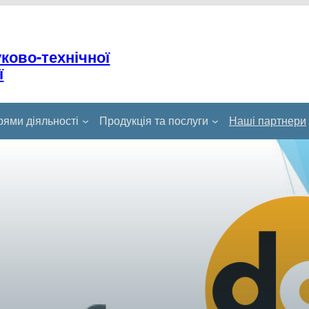
уково-технічної
ї
ями діяльності
Продукція та послуги
Наші партнери