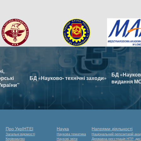
і,
БД «Наукові
орські
БД «Науково- технічні заходи»
видання МО
України”
Про УкрІНТЕІ
Наука
Напрями діяльності
Загальні відомості
Наукова тематика
Національний репозитарій акад
Керівництво
Наукові звіти
Державна реєстрація НТР, дис