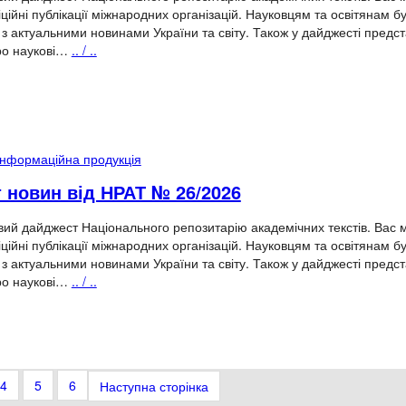
іційні публікації міжнародних організацій. Науковцям та освітянам б
з актуальними новинами України та світу. Також у дайджесті предс
ро наукові…
.. / ..
Інформаційна продукція
 новин від НРАТ № 26/2026
ий дайджест Національного репозитарію академічних текстів. Вас 
іційні публікації міжнародних організацій. Науковцям та освітянам б
з актуальними новинами України та світу. Також у дайджесті предс
ро наукові…
.. / ..
4
5
6
Наступна сторінка