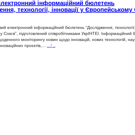
лектронний інформаційний бюлетень
ення, технології, інновації у Європейському
ий електронний інформаційний бюлетень “Дослідження, технології, 
 Союзі”, підготовлений співробітниками УкрІНТЕІ. Інформаційний 
щоденного моніторингу новин щодо інновацій, нових технологій, нау
інноваційних проєктів,…
.. / ..