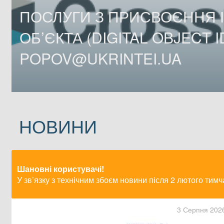
ПОСЛУГИ З ПРИСВОЄННЯ 
ОБ’ЄКТА (DIGITAL OBJECT ID
POPOV@UKRINTEI.UA
НОВИНИ
Шановні користувачі!
У зв’язку з технічним збоєм новини після 2 лютого тим
3 Серпня 202