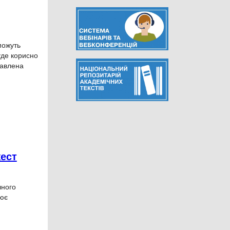
можуть
уде корисно
тавлена
жест
чного
лює