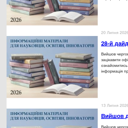
20 Липня 202
28-й дай
Вийшов чергов
зацікавити оф
ознайомитись 
інформація п
13 Липня 202
Вийшов д
Вийшов чергов