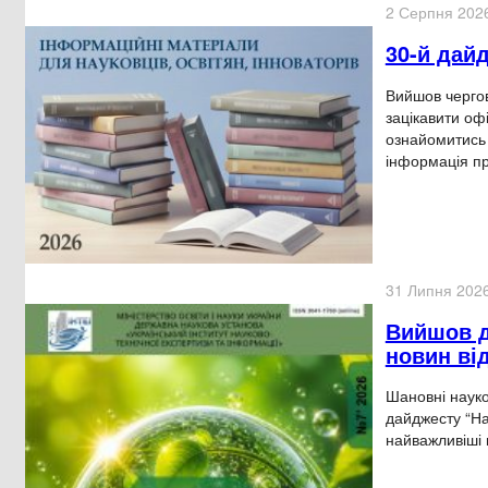
2 Серпня 202
30-й дай
Вийшов чергов
зацікавити оф
ознайомитись 
інформація п
31 Липня 202
Вийшов да
новин ві
Шановні науко
дайджесту “Нау
найважливіші н