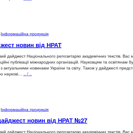
6
Інформаційна продукція
джест новин від НРАТ
ий дайджест Національного репозитарію академічних текстів. Вас 
іційні публікації міжнародних організацій. Науковцям та освітянам б
з актуальними новинами України та світу. Також у дайджесті предс
ро наукові…
.. / ..
6
Інформаційна продукція
айджест новин від НРАТ №27
ий дайджест Національного репозитарію академічних текстів. Вас 