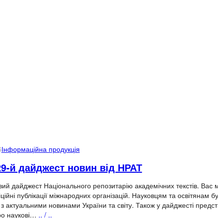
6
Інформаційна продукція
9-й дайджест новин від НРАТ
ий дайджест Національного репозитарію академічних текстів. Вас 
іційні публікації міжнародних організацій. Науковцям та освітянам б
з актуальними новинами України та світу. Також у дайджесті предс
ро наукові…
.. / ..